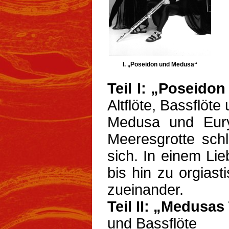
I. „Poseidon und Medusa“
Teil I: „Poseido
Altflöte, Bassflöte
Medusa und Eury
Meeresgrotte sch
sich. In einem Lie
bis hin zu orgiast
zueinander.
Teil II: „Medusa
und Bassflöte