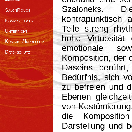
Szaloneks. D
SalonRouge
kontrapunktisch a
Kompositionen
Teile streng rhy
Unterricht
hohe Virtuosität
Kontakt / Impressum
emotionale so
Datenschutz
Komposition, der 
Daseins berührt,
Bedürfnis, sich v
zu befreien und 
Ebenen gleichzei
von Kostümierung
die Komposition
Darstellung und b