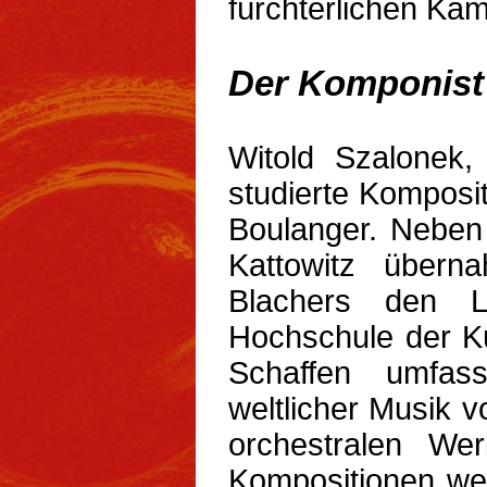
fürchterlichen Ka
Der Komponist
Witold Szalonek,
studierte Komposi
Boulanger. Neben
Kattowitz übern
Blachers den L
Hochschule der Kü
Schaffen umfass
weltlicher Musik 
orchestralen We
Kompositionen wer