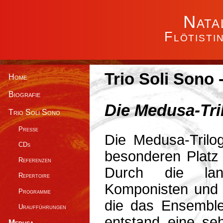
Nata
Flötisti
Trio Soli Sono
Home
Biografie
Die Medusa-Tri
Trio Soli Sono
Presse
Die Medusa-Trilo
CDs
besonderen Platz 
Referenzen
Durch die lan
Repertoire
Komponisten und d
Programme
die das Ensembl
Uraufführungen
entstand eine seh
Medusa