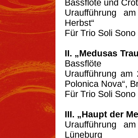
Bassflöte und Cro
Uraufführung am
Herbst“
Für Trio Soli Son
II. „Medusas Tra
Bassflöte
Uraufführung am 
Polonica Nova“, B
Für Trio Soli Son
III. „Haupt der M
Uraufführung am
Lüneburg